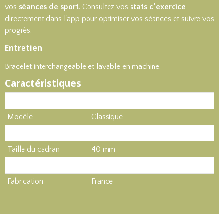
vos
séances de sport
. Consultez vos
stats d'exercice
directement dans l'app pour optimiser vos séances et suivre vos
progrès.
Entretien
Bracelet interchangeable et lavable en machine.
Caractéristiques
Produit
Montre sportive
Modèle
Classique
Type de bracelet
Nylon Tressé
Taille du cadran
40 mm
GPS
Oui
Fabrication
France