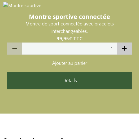
Montre sportive connectée
Montre de sport connectée avec bracelets
interchangeables.
99,95€
TTC
Ajouter au panier
Détails