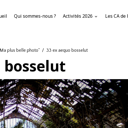
ueil
Qui sommes-nous ?
Activités 2026
Les CA de 
Ma plus belle photo"
33 ex aequo bosselut
 bosselut