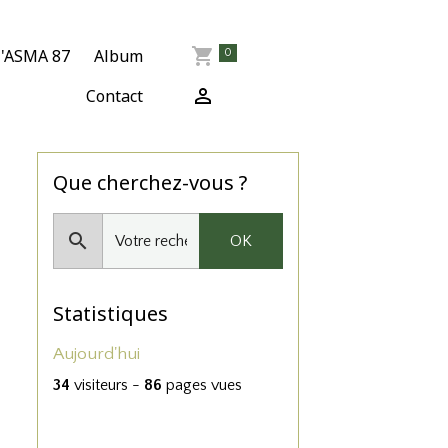
l'ASMA 87
Album
0
Contact
Que cherchez-vous ?
OK
Statistiques
Aujourd'hui
34
visiteurs -
86
pages vues