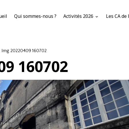
ueil
Qui sommes-nous ?
Activités 2026
Les CA de 
Img 20220409 160702
09 160702