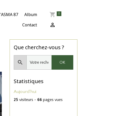
l'ASMA 87
Album
0
Contact
Que cherchez-vous ?
OK
Statistiques
Aujourd'hui
25
visiteurs -
66
pages vues