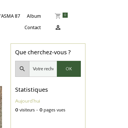
l'ASMA 87
Album
0
Contact
Que cherchez-vous ?
OK
Statistiques
Aujourd'hui
0
visiteurs -
0
pages vues